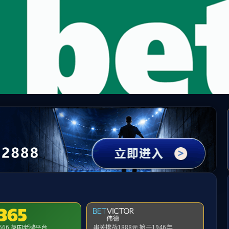
m88明昇·(中国)股份有限公司官网
构
研究方向
科学研究
学术交流
开放资金
人
科研项目
正文
2021年实验室获得自治区级以上科研项目一览
2025年04月16日 00:30 点击：[
0
]
以上科研项目
区级以上科研项目一览表.xls
】已下载
次
022年实验室获得自治区级以上科研项目一览
下一条：
2020年实验室获得自治区级