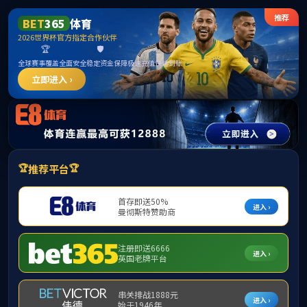
******
m88明昇·(中国)股份有限公司官网
首页
实验室简介
组织机构
研究方向
科学研究
学术交流
开放资金
人才培养
仪器平台
下载中心
栏目列表
首页
学术交流
·
学术会议
学术会议
·
学术报告
中国
·
各类任职